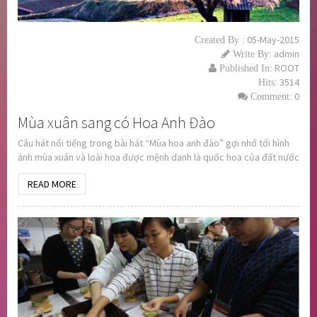
05-May-2015
Created By :
admin
Write By:
ROOT
Published In:
3514
Hits:
0
Comment:
Mùa xuân sang có Hoa Anh Đào
Câu hát nổi tiếng trong bài hát “Mùa hoa anh đào” gợi nhớ tới hình
ảnh mùa xuân và loài hoa được mệnh danh là quốc hoa của đất nước
Mặt Trời Mọc
READ MORE