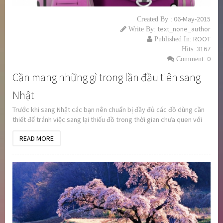
06-May-2015
Created By :
text_none_author
Write By:
ROOT
Published In:
3167
Hits:
0
Comment:
Cần mang những gì trong lần đầu tiên sang
Nhật
Trước khi sang Nhật các bạn nên chuẩn bị đầy đủ các đồ dùng cần
thiết để tránh việc sang lại thiếu đồ trong thời gian chưa quen với
môi trường và cách sống của nước Nhật.
READ MORE