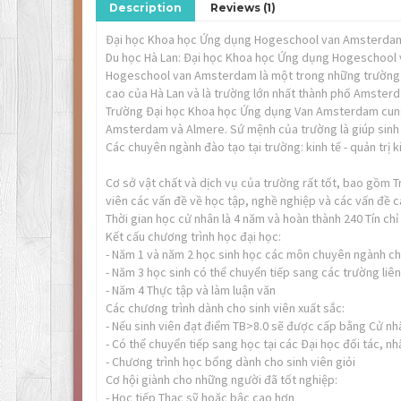
Description
Reviews (1)
Đại học Khoa học Ứng dụng Hogeschool van Amsterda
Du học Hà Lan: Đại học Khoa học Ứng dụng Hogeschoo
Hogeschool van Amsterdam là một trong những trường Đ
cao của Hà Lan và là trường lớn nhất thành phố Amster
Trường Đại học Khoa học Ứng dụng Van Amsterdam cung 
Amsterdam và Almere. Sứ mệnh của trường là giúp sinh 
Các chuyên ngành đào tạo tại trường: kinh tế - quản trị k
Cơ sở vật chất và dịch vụ của trường rất tốt, bao gồm Tr
viên các vấn đề về học tập, nghề nghiệp và các vấn đề c
Thời gian học cử nhân là 4 năm và hoàn thành 240 Tín chỉ
Kết cấu chương trình học đại học:
- Năm 1 và năm 2 học sinh học các môn chuyên ngành c
- Năm 3 học sinh có thể chuyển tiếp sang các trường liê
- Năm 4 Thực tập và làm luận văn
Các chương trình dành cho sinh viên xuất sắc:
- Nếu sinh viên đạt điểm TB>8.0 sẽ được cấp bằng Cử n
- Có thể chuyển tiếp sang học tại các Đại học đối tác, n
- Chương trình học bổng dành cho sinh viên giỏi
Cơ hội giành cho những người đã tốt nghiệp:
- Học tiếp Thạc sỹ hoặc bậc cao hơn