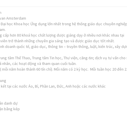
m
l van Amsterdam
ại học Khoa học Ứng dụng lớn nhất trong hệ thống giáo dục chuyên nghiệ
dam.
cấp hơn 80 khoá học chất lượng được giảng dạy ở nhiều nơi khác nhau tại
viên trở thành những chuyên gia sáng tạo và được giáo dục tốt nhất.
inh doanh quốc tế, giáo dục, thông tin – truyền thông, luật, kiến trúc, xây d
ung tâm Thể Thao, Trung tâm Tin học, Thư viện, căng-tin; dịch vụ tư vấn cho 
á nhân, các hoạt động và tham quan cuối tuần.
 ( mỗi năm hoàn thành 60 tín chỉ). Mỗi năm có 2 kỳ học. Mỗi tuần học 20 đên 2
hung
n kết tại các nước Áo, Bỉ, Phần Lan, Đức, Anh hoặc các nước khác
hân danh dự
hận bằng kép