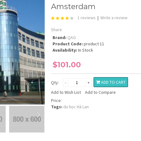
Amsterdam
1 reviews
|
Write a review
Share
Brand:
QAG
Product Code:
product 11
Availability:
In Stock
$101.00
ADD TO CART
Qty:
-
+
Add to Wish List
Add to Compare
Price:
›
Tags:
du học Hà Lan