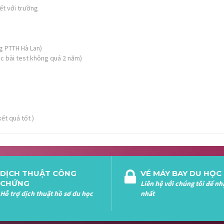
ết với trường
g PTTH Hà Lan)
các bài test không quá 2 năm)
ết quả tốt )
DỊCH THUẬT CÔNG
VÉ MÁY BAY DU HỌC
CHỨNG
Liên hệ với chúng tôi để nh
Hỗ trợ dịch thuật hồ sơ du học
nhất