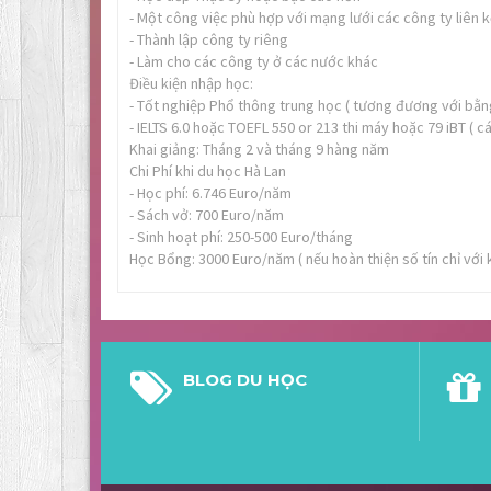
- Một công việc phù hợp với mạng lưới các công ty liên k
- Thành lập công ty riêng
- Làm cho các công ty ở các nước khác
Điều kiện nhập học:
- Tốt nghiệp Phổ thông trung học ( tương đương với bằn
- IELTS 6.0 hoặc TOEFL 550 or 213 thi máy hoặc 79 iBT ( 
Khai giảng: Tháng 2 và tháng 9 hàng năm
Chi Phí khi du học Hà Lan
- Học phí: 6.746 Euro/năm
- Sách vở: 700 Euro/năm
- Sinh hoạt phí: 250-500 Euro/tháng
Học Bổng: 3000 Euro/năm ( nếu hoàn thiện số tín chỉ với k
BLOG DU HỌC