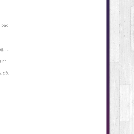
p bậc
ựng, …
sinh
2 giờ.