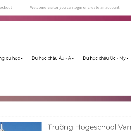
eckout
Welcome visitor you can
login
or
create an account
.
ng du học
Du học châu Âu - Á
Du học châu Úc - Mỹ
Trường Hogeschool Va