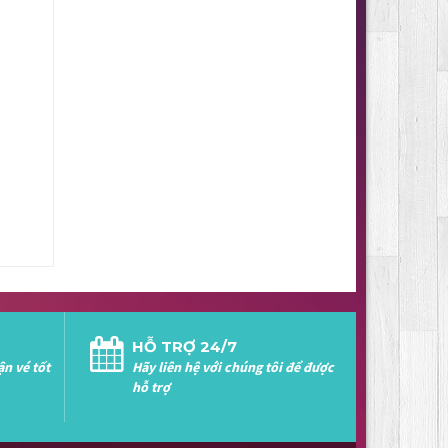
HỖ TRỢ 24/7
ận vé tốt
Hãy liên hệ với chúng tôi để được
hỗ trợ