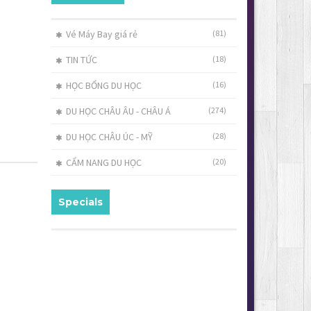
Vé Máy Bay giá rẻ
(81)
TIN TỨC
(18)
HỌC BỔNG DU HỌC
(16)
DU HỌC CHÂU ÂU - CHÂU Á
(274)
DU HỌC CHÂU ÚC - MỸ
(28)
CẨM NANG DU HỌC
(20)
Specials