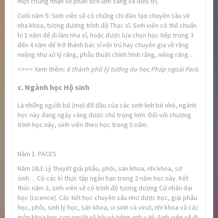
một chứng nhận về phân tích lâm sàng và điều trị.
Cuối năm 5: Sinh viên sẽ có chứng chỉ đào tạo chuyên sâu về
nha khoa, tương đương trình độ Thạc sĩ. Sinh viên có thể chuẩn
bị 1 năm để đi làm nha sĩ, hoặc được lựa chọn học tiếp trong 3
đến 4 năm để trở thành bác sĩ nội trú hay chuyên gia về răng
miệng như xử lý răng, phẫu thuật chỉnh hình răng, niềng răng…
>>>> Xem thêm:
6 thành phố lý tưởng du học Pháp ngoài Paris
c. Ngành học Hộ sinh
Là những người bố (mẹ) đỡ đầu của các sinh linh bé nhỏ, ngành
học này đang ngày càng được chú trọng hơn. Đối với chương
trình học này, sinh viên theo học trong 5 năm.
Năm 1: PACES
Năm 2&3: Lý thuyết giải phẫu, phôi, sản khoa, nhi khoa, sơ
sinh… Có các kì thực tập ngắn hạn trong 2 năm học này. Kết
thúc năm 3, sinh viên sẽ có trình độ tương đương Cử nhân đại
học (Licence). Các tiết học chuyên sâu như dược học, giải phẫu
học, phôi, sinh lý học, sản khoa, vi sinh và virut, nhi khoa và các
môn khoa học con người xã hội và tiếng anh y tế. Sinh viên sẽ đi