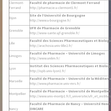
Clermont-
Faculté de pharmacie de Clermont Ferrand
Ferrand
http://pharmacie.u-clermont1.fr/
Site de l’Université de Bourgogne
Dijon
http://www.u-bourgogne.fr/
UFR de Pharmacie de Grenoble
Grenoble
http://www-sante.ujf-grenoble.fr/
Faculté des Sciences Pharmaceutiques et Biolog
Lille
http://arachosia.univ-lille2.fr/
Faculté de Pharmacie – Université de Limoges
Limoges
http://www.unilim.fr/
Institut des Sciences Pharmaceutiques et Biolog
Lyon
http://ispb.univ-lyon1.fr/
Faculté de Pharmacie – Université de la Méditerra
Marseille
http://www.pharmacie.univ-mrs.fr/
Faculté de Pharmacie – Université de Montpellier 
Montpellier
http://www.univ-montp1.fr/l_universite/ufr_et_institu
Faculté de Pharmacie de Nancy – Université Henri
Nancy
OINCARE