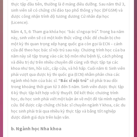
thực tập đầu tiên, thường là ở mảng điều dưỡng. Sau năm thứ 3,
sinh viên sẽ có chứng chỉ đào tạo phổ thông y học (DFGSM) và
được công nhận trình độ tương đương Cử nhân đại học
(Licence).
Năm 4, 5, 6: Tham gia khóa học “bác sĩ ngoại trú”. Trong ba năm
này, sinh viên sẽ có một kiến thức vững chắc để chuẩn bị cho
một kỳ thi quan trọng xếp hạng quốc gia còn gọi là ECN – cánh
cửa để theo học bác sĩ nội trú sau này. Chương trình học của ba
năm này sẽ tập trung vào các bộ môn như bệnh lý, cách phòng
và điều trị dự trên nhiều chuyên đề cùng với thực tập tại các
khoa như tim, hồi sức, cấp cứu, và hô hấp. Cuối năm 6: Sinh viên
phải vượt qua được kỳ thi quốc gia (ECN) nhằm phân chia các
ngành nhỏ hơn của bác sĩ.
“Bác sĩ nội trú”
sẽ phải trau dồi
trong khoảng thời gian từ 3 đến 5 năm. Sinh viên được thực tập
6 kỳ thực tập kết hợp với lý thuyết. Để kết thúc chương trình
học, du học sinh phải viết một luận án về một đề tài mình nghiên
cứu. Để được cấp chứng chỉ bác sĩ chuyên ngành Y khoa, các du
học sinh phải trải qua nhiều kỳ thực tập và bằng tốt nghiệp
được đánh giá dựa trên luận văn.
b. Ngành học Nha khoa