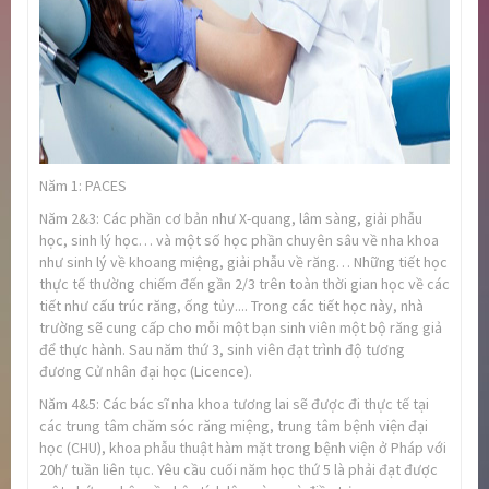
Năm 1: PACES
Năm 2&3: Các phần cơ bản như X-quang, lâm sàng, giải phẫu
học, sinh lý học… và một số học phần chuyên sâu về nha khoa
như sinh lý về khoang miệng, giải phẫu về răng… Những tiết học
thực tế thường chiếm đến gần 2/3 trên toàn thời gian học về các
tiết như cấu trúc răng, ống tủy.... Trong các tiết học này, nhà
trường sẽ cung cấp cho mỗi một bạn sinh viên một bộ răng giả
để thực hành. Sau năm thứ 3, sinh viên đạt trình độ tương
đương Cử nhân đại học (Licence).
Năm 4&5: Các bác sĩ nha khoa tương lai sẽ được đi thực tế tại
các trung tâm chăm sóc răng miệng, trung tâm bệnh viện đại
học (CHU), khoa phẫu thuật hàm mặt trong bệnh viện ở Pháp với
20h/ tuần liên tục. Yêu cầu cuối năm học thứ 5 là phải đạt được