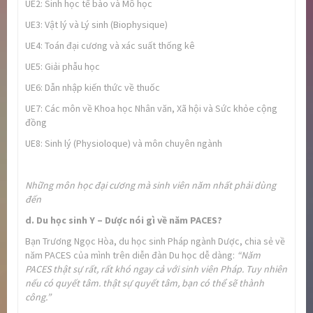
UE2: Sinh học tế bào và Mô học
UE3: Vật lý và Lý sinh (Biophysique)
UE4: Toán đại cương và xác suất thống kê
UE5: Giải phẫu học
UE6: Dẫn nhập kiến thức về thuốc
UE7: Các môn về Khoa học Nhân văn, Xã hội và Sức khỏe cộng
đồng
UE8: Sinh lý (Physioloque) và môn chuyên ngành
Những môn học đại cương mà sinh viên năm nhất phải dùng
đến
d. Du học sinh Y – Dược nói gì về năm PACES?
Bạn Trương Ngọc Hòa, du học sinh Pháp ngành Dược, chia sẻ về
năm PACES của mình trên diễn đàn Du học dễ dàng:
“Năm
PACES thật sự rất, rất khó ngay cả với sinh viên Pháp. Tuy nhiên
nếu có quyết tâm. thật sự quyết tâm, bạn có thể sẽ thành
công.”