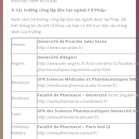
Khoa học chính trị và luật.
4. Các trường công lập đào tạo ngành Y ở Pháp:
Danh sách 24 trường công lập đào tạo ngành dược tại Pháp. Để
biết thông tin chi tiết về khoa các bạn có thể trực tiếp vào trang
Web của trường:
Université de Picardie Jules Verne
Amiens
http://www.u-picardie.fr/
Université d’Angers
Angers
http://www.univ-angers.fr/fr/acces-directs/facultes-et-
pharmaceutiques-ingenierie-sante.html
UFR Sciences Médicales et Pharmaceutiques SMP 
Besançon
http://medecine-pharmacie.univ-fcomte.fr/
Faculté de Pharmacie – Université
Victor Segalen
B
Bordeaux
http://www.pharmacie.u-bordeaux2.fr/
UFR des
Sciences Pharmaceutiques Université de
Caen
http://www.pharmacie.unicaen.fr/
Châtenay-
Faculté de Pharmacie – Paris Sud 11
Malabry
http://www.pharmacie.u-psud.fr/