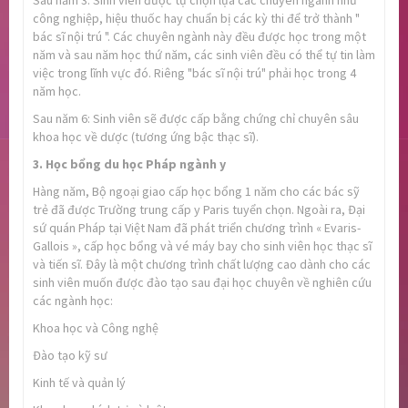
Sau năm 3: Sinh viên được tự chọn lựa các chuyên ngành như
công nghiệp, hiệu thuốc hay chuẩn bị các kỳ thi để trở thành "
bác sĩ nội trú ". Các chuyên ngành này đều được học trong một
năm và sau năm học thứ năm, các sinh viên đều có thể tự tin làm
việc trong lĩnh vực đó. Riêng "bác sĩ nội trú" phải học trong 4
năm học.
Sau năm 6: Sinh viên sẽ được cấp bằng chứng chỉ chuyên sâu
khoa học về dược (tương ứng bậc thạc sĩ).
3. Học bổng du học Pháp ngành y
Hàng năm, Bộ ngoại giao cấp học bổng 1 năm cho các bác sỹ
trẻ đã được Trường trung cấp y Paris tuyển chọn. Ngoài ra, Đại
sứ quán Pháp tại Việt Nam đã phát triển chương trình « Evaris-
Gallois », cấp học bổng và vé máy bay cho sinh viên học thạc sĩ
và tiến sĩ. Đây là một chương trình chất lượng cao dành cho các
sinh viên muốn được đào tạo sau đại học chuyên về nghiên cứu
các ngành học:
Khoa học và Công nghệ
Đào tạo kỹ sư
Kinh tế và quản lý