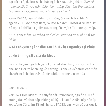
Bạn Bình Lê, du học sinh Pháp ngành Nha, thẳng thắn:
“Bạn có
nguy sơ sẽ rớt vào năm đầu tiên nhưng đến năm thứ hai (học
lại), khi đã vào guồng, mọi chuyện sẽ khác.”
Ngoài PACES, bạn có thể chọn hướng đi khác là học hết ĐH
ngành Y – Dược ở Việt Nam, rồi học Master – Dotorat ở Pháp, khi
đó bạn có thể làm nghiên cứu trong lĩnh vực sức khỏe tại Pháp.
>>>> Xem thêm:
10 thành phố có chi phí sinh hoạt rẻ nhất tại
Pháp
2. Các chuyên ngành đào tạo khi du học ngành y tại Pháp
a. Ngành học Bác sĩ đa khoa
Đây là chuyên ngành tuyển chọn khắt khe nhất, đòi hỏi các bạn
phải học kiến thức chung về Y trong 9 năm và kiến thức các môn
chuyên ngành nhỏ (gây tê, tim phổi…) trong 2 năm nữa.
Năm 1: PACES
Năm 2&3: Học kiến thức chuyên sâu, thực hành, nghiên cứu có
hướng dẫn và thực tập. Không có kỳ thi nào ở 2 năm này nên áp
lực tương đối giảm. Kì nghỉ hè sau PACES, sinh viên sẽ trải qua kì