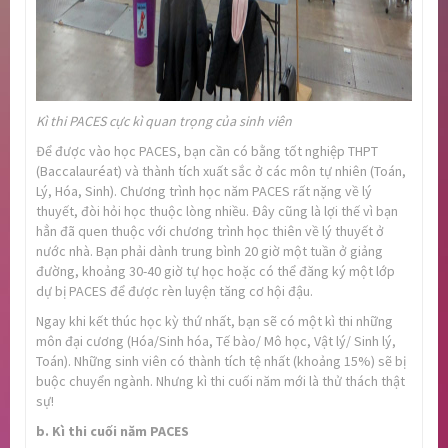
Kì thi PACES cực kì quan trọng của sinh viên
Để được vào học PACES, bạn cần có bằng tốt nghiệp THPT
(Baccalauréat) và thành tích xuất sắc ở các môn tự nhiên (Toán,
Lý, Hóa, Sinh). Chương trình học năm PACES rất nặng về lý
thuyết, đòi hỏi học thuộc lòng nhiều. Đây cũng là lợi thế vì bạn
hẳn đã quen thuộc với chương trình học thiên về lý thuyết ở
nước nhà. Bạn phải dành trung bình 20 giờ một tuần ở giảng
đường, khoảng 30-40 giờ tự học hoặc có thể đăng ký một lớp
dự bị PACES để được rèn luyện tăng cơ hội đậu.
Ngay khi kết thúc học kỳ thứ nhất, bạn sẽ có một kì thi những
môn đại cương (Hóa/Sinh hóa, Tế bào/ Mô học, Vật lý/ Sinh lý,
Toán). Những sinh viên có thành tích tệ nhất (khoảng 15%) sẽ bị
buộc chuyển ngành. Nhưng kì thi cuối năm mới là thử thách thật
sự!
b. Kì thi cuối năm PACES