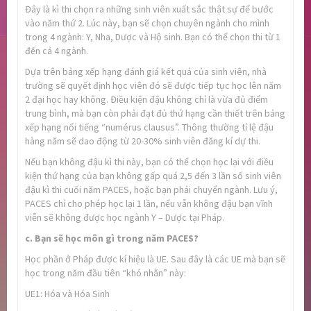
Đây là kì thi chọn ra những sinh viên xuất sắc thật sự để bước
vào năm thứ 2. Lúc này, bạn sẽ chọn chuyên ngành cho mình
trong 4 ngành: Y, Nha, Dược và Hộ sinh. Bạn có thể chọn thi từ 1
đến cả 4 ngành.
Dựa trên bảng xếp hạng đánh giá kết quả của sinh viên, nhà
trường sẽ quyết định học viên đó sẽ được tiếp tục học lên năm
2 đại học hay không. Điều kiện đậu không chỉ là vừa đủ điểm
trung bình, mà bạn còn phải đạt đủ thứ hạng cần thiết trên bảng
xếp hạng nổi tiếng “numérus clausus”. Thông thường tỉ lệ đậu
hàng năm sẽ dao động từ 20-30% sinh viên đăng kí dự thi.
Nếu bạn không đậu kì thi này, bạn có thể chọn học lại với điều
kiện thứ hạng của bạn không gấp quá 2,5 đến 3 lần số sinh viên
đậu kì thi cuối năm PACES, hoặc bạn phải chuyển ngành. Lưu ý,
PACES chỉ cho phép học lại 1 lần, nếu vẫn không đậu bạn vĩnh
viễn sẽ không được học ngành Y – Dược tại Pháp.
c. Bạn sẽ học môn gì trong năm PACES?
Học phần ở Pháp được kí hiệu là UE. Sau đây là các UE mà bạn sẽ
học trong năm đầu tiên “khó nhằn” này:
UE1: Hóa và Hóa Sinh