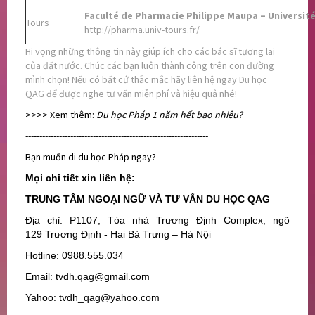
Faculté de Pharmacie Philippe Maupa – Université
Tours
http://pharma.univ-tours.fr/
Hi vọng những thông tin này giúp ích cho các bác sĩ tương lai
của đất nước. Chúc các bạn luôn thành công trên con đường
mình chọn! Nếu có bất cứ thắc mắc hãy liên hệ ngay Du học
QAG để được nghe tư vấn miễn phí và hiệu quả nhé!
>>>> Xem thêm:
Du học Pháp 1 năm hết bao nhiêu?
-----------------------------------------------------------------
Bạn muốn di du học Pháp ngay?
Mọi chi tiết xin liên hệ:
TRUNG TÂM NGOẠI NGỮ VÀ TƯ VẤN DU HỌC QAG
Địa chỉ: P1107, Tòa nhà Trương Định Complex, ngõ
129 Trương Định - Hai Bà Trưng – Hà Nội
Hotline: 0988.555.034
Email: tvdh.qag@gmail.com
Yahoo: tvdh_qag@yahoo.com