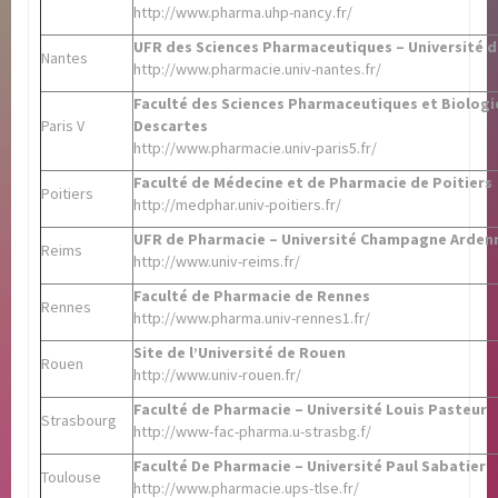
http://www.pharma.uhp-nancy.fr/
UFR des Sciences Pharmaceutiques – Université 
Nantes
http://www.pharmacie.univ-nantes.fr/
Faculté des Sciences Pharmaceutiques et Biologi
Paris V
Descartes
http://www.pharmacie.univ-paris5.fr/
Faculté de Médecine et de Pharmacie de Poitiers
Poitiers
http://medphar.univ-poitiers.fr/
UFR de Pharmacie – Université Champagne Arden
Reims
http://www.univ-reims.fr/
Faculté de Pharmacie de Rennes
Rennes
http://www.pharma.univ-rennes1.fr/
Site de l’Université de Rouen
Rouen
http://www.univ-rouen.fr/
Faculté de Pharmacie – Université Louis Pasteur
Strasbourg
http://www-fac-pharma.u-strasbg.f/
Faculté De Pharmacie – Université Paul Sabatier
Toulouse
http://www.pharmacie.ups-tlse.fr/