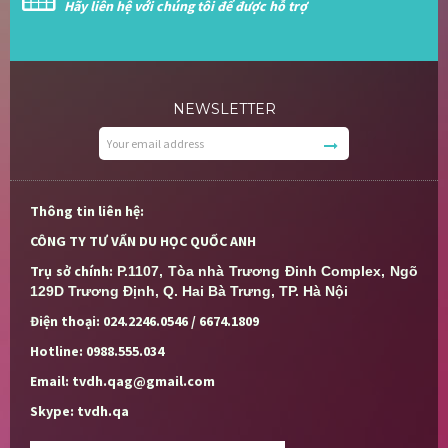
Hãy liên hệ với chúng tôi để được hỗ trợ
NEWSLETTER
Thông tin liên hệ:
CÔNG TY TƯ VẤN DU HỌC QUỐC ANH
Trụ sở chính:
P.1107, Tòa nhà Trương Đinh Complex, Ngõ 
129D Trương Định, Q. Hai Bà Trưng, TP. Hà Nội
Điện thoại: 024.2246.0546 / 6674.1809
Hotline: 0988.555.034
Email: tvdh.qag@gmail.com
Skype: tvdh.qa