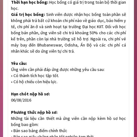
Thời hạn học bổng:
Học bổng có giá trị trong toàn bộ thời gian
học.
Giá trị học bổng:
Sinh viên được nhận học bổng toàn phần sẽ
không phải trả bất cứ khoản chi phí nào về giáo dục, bảo hiểm y
tế, chi phí ăn ở và sinh hoạt tại trường Đại học KIIT. Đối với học
bổng bán phần, ứng viên sẽ chi trả khoảng 50% cho các chi phí
kể trên, phần còn lại nhà trường sẽ hỗ trợ. Ngoài ra, chi phí vé
máy bay đến Bhubaneswar, Odisha, Ấn Độ và các chi phí cá
nhân khác sẽ do ứng viên tự chi trả.
Yêu cầu:
Ứng viên cần phải đáp ứng được những yêu cầu sau:
•
Có thành tích học tập tốt.
•
Có hộ chiếu còn hiệu lực.
Hạn chót nộp hồ sơ:
06/08/2016
Phương thức nộp hồ sơ:
Những tài liệu cần thiết mà ứng viên cần nộp kèm hồ sơ học
bổng bao gồm:
•
Bản sao bảng điểm chính thức
•
Bản sao giấy chứng nhân tốt nghiệp tạm thời