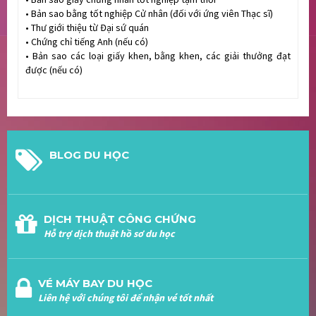
•
Bản sao bằng tốt nghiệp Cử nhân (đối với ứng viên Thạc sĩ)
•
Thư giới thiệu từ Đại sứ quán
•
Chứng chỉ tiếng Anh (nếu có)
•
Bản sao các loại giấy khen, bằng khen, các giải thưởng đạt
được (nếu có)
BLOG DU HỌC
DỊCH THUẬT CÔNG CHỨNG
Hỗ trợ dịch thuật hồ sơ du học
VÉ MÁY BAY DU HỌC
Liên hệ với chúng tôi để nhận vé tốt nhất